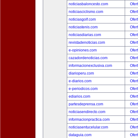
noticiasbaloncesto.com
Ofer
noticiasciclismo.com
Ofer
noticiasgolf.com
Ofer
noticiastenis.com
Ofer
noticiasdiarias.com
Ofer
revistadenoticias.com
Ofer
e-opiniones.com
Ofer
cazadordenoticias.com
Ofer
informacionexclusiva.com
Ofer
diarioperu.com
Ofer
e-diarios.com
Ofer
e-periodicos.com
Ofer
ediarios.com
Ofer
partesdeprensa.com
Ofer
noticiasendirecto.com
Ofer
informacionpractica.com
Ofer
noticiasentucelular.com
Ofer
dataguia.com
Ofer