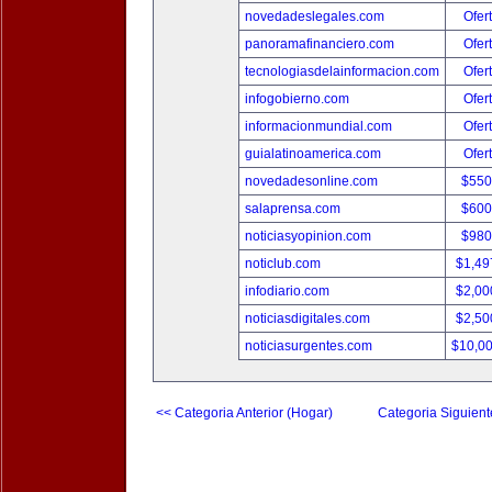
novedadeslegales.com
Ofer
panoramafinanciero.com
Ofer
tecnologiasdelainformacion.com
Ofer
infogobierno.com
Ofer
informacionmundial.com
Ofer
guialatinoamerica.com
Ofer
novedadesonline.com
$550
salaprensa.com
$600
noticiasyopinion.com
$980
noticlub.com
$1,49
infodiario.com
$2,00
noticiasdigitales.com
$2,50
noticiasurgentes.com
$10,0
<< Categoria Anterior (Hogar)
Categoria Siguient