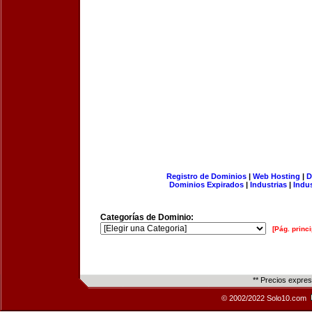
Registro de Dominios
|
Web Hosting
|
D
Dominios Expirados
|
Industrias
|
Indu
Categorías de Dominio:
[Pág. princi
** Precios expre
© 2002/2022 Solo10.com