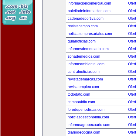
informacioncomercial.com
Ofer
boletindeinformacion.com
Ofer
cadenadeportiva.com
Ofer
revistacampo.com
Ofer
noticiasempresariales.com
Ofer
guianoticias.com
Ofer
informesdemercado.com
Ofer
zonademedios.com
Ofer
informeambiental.com
Ofer
centralnoticias.com
Ofer
revistademarcas.com
Ofer
revistaempleo.com
Ofer
tododato.com
Ofer
campoaldia.com
Ofer
forodeperiodistas.com
Ofer
noticiasdeeconomia.com
Ofer
informeagropecuario.com
Ofer
diariodecocina.com
Ofer