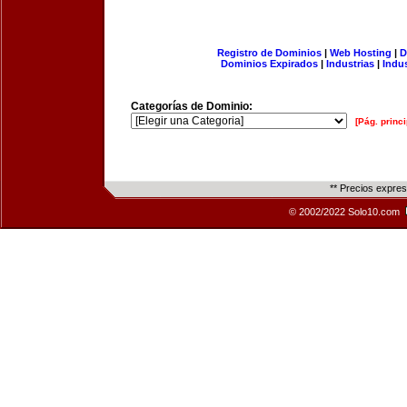
Registro de Dominios
|
Web Hosting
|
D
Dominios Expirados
|
Industrias
|
Indu
Categorías de Dominio:
[Pág. princi
** Precios expre
© 2002/2022 Solo10.com