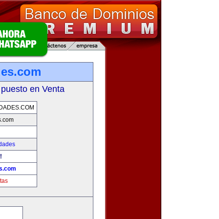
des.com
 puesto en Venta
DADES.COM
s.com
edades
!
es.com
tas