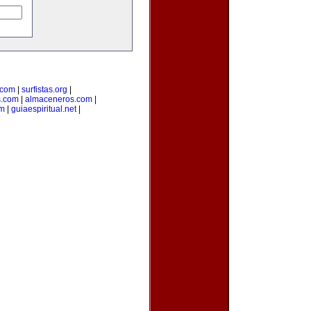
.com
|
surfistas.org
|
s.com
|
almaceneros.com
|
om
|
guiaespiritual.net
|