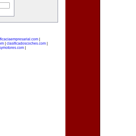
ficaciaempresarial.com
|
com
|
clasificadoscoches.com
|
symotores.com
|