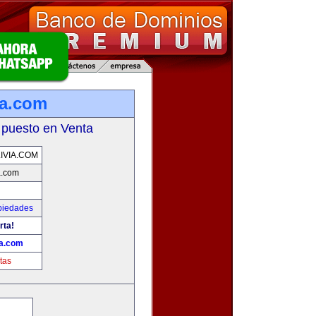
ia.com
 puesto en Venta
VIA.COM
a.com
piedades
rta!
a.com
tas