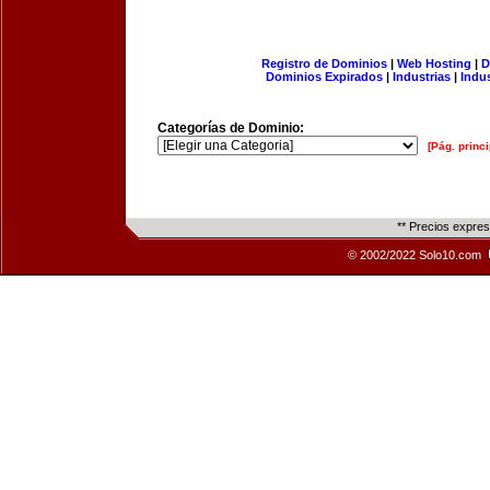
Registro de Dominios
|
Web Hosting
|
D
Dominios Expirados
|
Industrias
|
Indu
Categorías de Dominio:
[Pág. princi
** Precios expre
© 2002/2022 Solo10.com