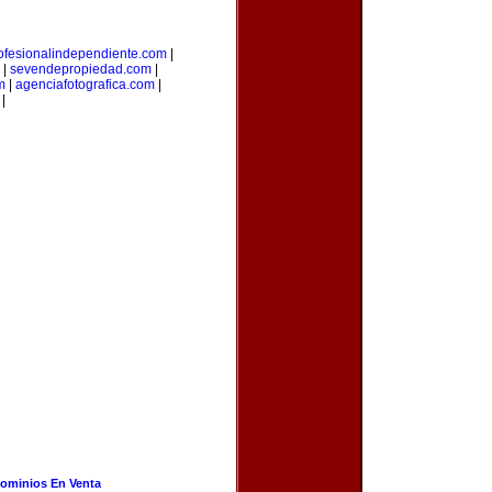
ofesionalindependiente.com
|
|
sevendepropiedad.com
|
m
|
agenciafotografica.com
|
|
ominios En Venta