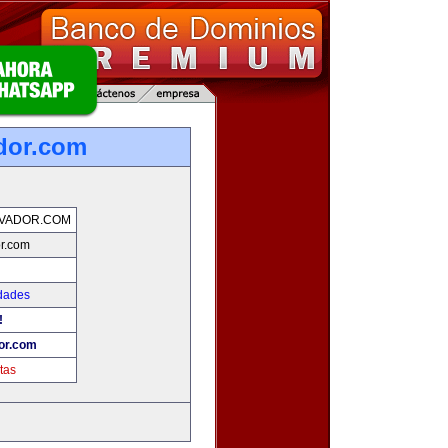
dor.com
LVADOR.COM
r.com
dades
!
or.com
tas