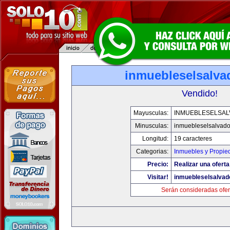
inmuebleselsalva
Vendido!
Mayusculas:
INMUEBLESELSA
Minusculas:
inmuebleselsalvado
Longitud:
19 caracteres
Categorias:
Inmuebles y Propie
Precio:
Realizar una oferta
Visitar!
inmuebleselsalvad
Serán consideradas ofer