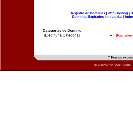
Registro de Dominios
|
Web Hosting
|
D
Dominios Expirados
|
Industrias
|
Indu
Categorías de Dominio:
[Pág. princi
** Precios expre
© 2002/2022 Solo10.com