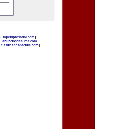
m
|
topempresarial.com
|
|
anunciosdeautos.com
|
|
clasificadosdechile.com
|