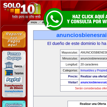
anunciosbienesra
El dueño de este dominio lo ha
Mayusculas:
ANUNCIOSBIENES
Minusculas:
anunciosbienesraic
Longitud:
20 caracteres
Categorias:
Inmuebles y Propie
Precio:
Realizar una oferta
Visitar!
anunciosbienesrai
Serán consideradas ofer
Realizar una Oferta