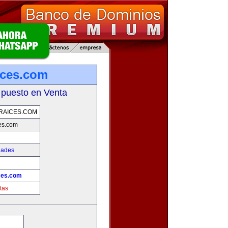
ices.com
 puesto en Venta
RAICES.COM
es.com
dades
!
ces.com
tas