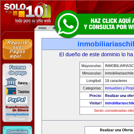
inmobiliariasch
El dueño de este dominio lo ha
Mayusculas:
INMOBILIARIAS
Minusculas:
inmobiliariaschil
Longitud:
18 caracteres
Categorias:
Inmuebles y Prop
Precio:
Realizar una ofer
Visitar!
inmobiliariaschi
Serán consideradas ofer
Realizar una Oferta