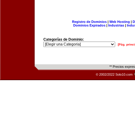
Registro de Dominios
|
Web Hosting
|
D
Dominios Expirados
|
Industrias
|
Indu
Categorías de Dominio:
[Pág. princi
** Precios expre
© 2002/2022 Solo10.com