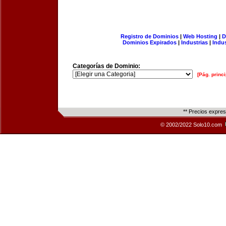
Registro de Dominios
|
Web Hosting
|
D
Dominios Expirados
|
Industrias
|
Indu
Categorías de Dominio:
[Pág. princi
** Precios expre
© 2002/2022 Solo10.com