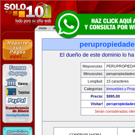
perupropiedad
El dueño de este dominio lo ha
Mayusculas:
PERUPROPIED
Minusculas:
perupropiedades
Longitud:
15 caracteres
Categorias:
Inmuebles y Pro
Precio:
$995.00
Visitar!
perupropiedade
Serán consideradas ofer
R