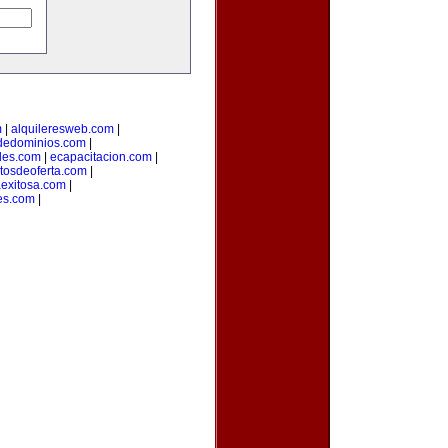
m
|
alquileresweb.com
|
odedominios.com
|
des.com
|
ecapacitacion.com
|
tosdeoferta.com
|
aexitosa.com
|
es.com
|