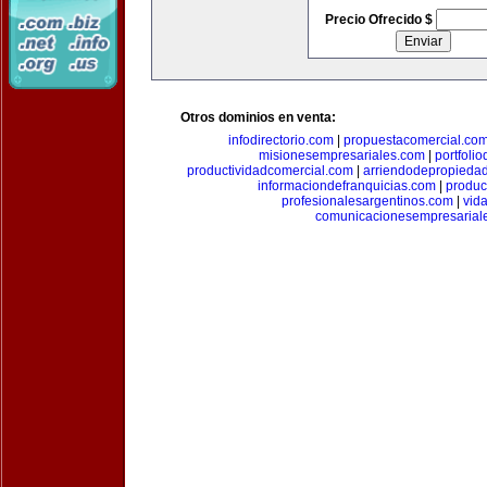
Precio Ofrecido $
Otros dominios en venta:
infodirectorio.com
|
propuestacomercial.co
misionesempresariales.com
|
portfoli
productividadcomercial.com
|
arriendodepropieda
informaciondefranquicias.com
|
produc
profesionalesargentinos.com
|
vid
comunicacionesempresarial