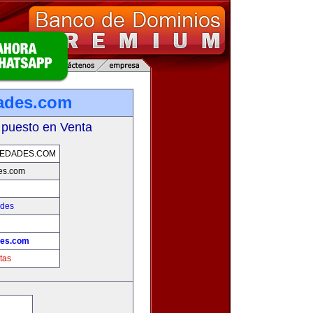
ades.com
 puesto en Venta
IEDADES.COM
es.com
ades
des.com
tas