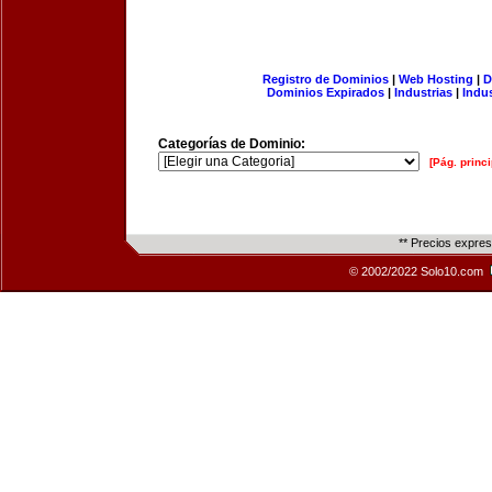
Registro de Dominios
|
Web Hosting
|
D
Dominios Expirados
|
Industrias
|
Indu
Categorías de Dominio:
[Pág. princi
** Precios expre
© 2002/2022 Solo10.com