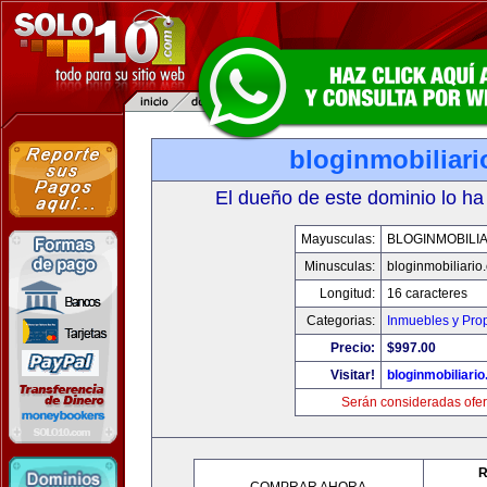
bloginmobiliar
El dueño de este dominio lo ha
Mayusculas:
BLOGINMOBILI
Minusculas:
bloginmobiliario
Longitud:
16 caracteres
Categorias:
Inmuebles y Pro
Precio:
$997.00
Visitar!
bloginmobiliari
Serán consideradas ofer
R