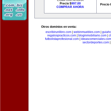
COMPRAR AHORA
Precio $
997.00
Precio 
COMPRAR AHORA
Otros dominios en venta:
escribirunlibro.com
|
webinmuebles.com
|
guiaho
regalospracticos.com
|
bloginmobiliario.com
|
c
futbolistaprofesional.com
|
ideascomerciales.co
sectordeportes.com
|