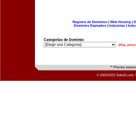
Registro de Dominios
|
Web Hosting
|
D
Dominios Expirados
|
Industrias
|
Indu
Categorías de Dominio:
[Pág. princi
** Precios expre
© 2002/2022 Solo10.com