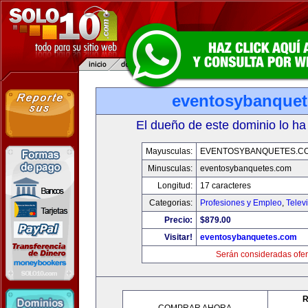
eventosybanque
El dueño de este dominio lo ha
Mayusculas:
EVENTOSYBANQUETES.C
Minusculas:
eventosybanquetes.com
Longitud:
17 caracteres
Categorias:
Profesiones y Empleo
,
Telev
Precio:
$879.00
Visitar!
eventosybanquetes.com
Serán consideradas ofer
R