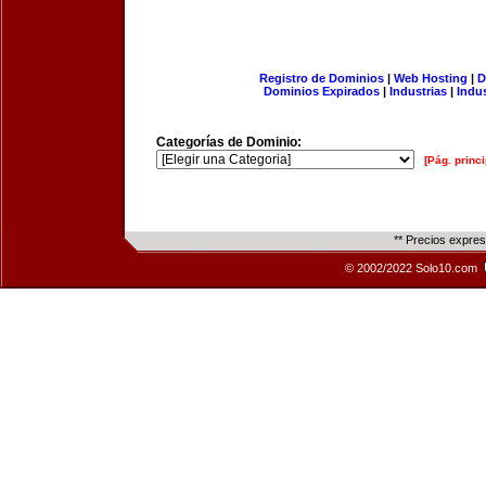
Registro de Dominios
|
Web Hosting
|
D
Dominios Expirados
|
Industrias
|
Indu
Categorías de Dominio:
[Pág. princi
** Precios expre
© 2002/2022 Solo10.com