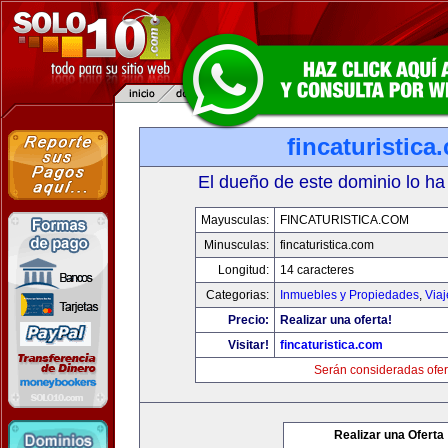
fincaturistica
El dueño de este dominio lo ha
Mayusculas:
FINCATURISTICA.COM
Minusculas:
fincaturistica.com
Longitud:
14 caracteres
Categorias:
Inmuebles y Propiedades
,
Via
Precio:
Realizar una oferta!
Visitar!
fincaturistica.com
Serán consideradas ofer
Realizar una Oferta