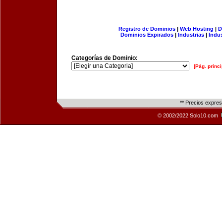
Registro de Dominios
|
Web Hosting
|
D
Dominios Expirados
|
Industrias
|
Indu
Categorías de Dominio:
[Pág. princi
** Precios expre
© 2002/2022 Solo10.com