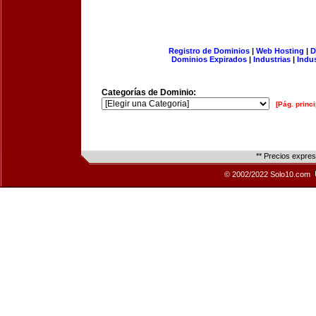
Registro de Dominios
|
Web Hosting
|
D
Dominios Expirados
|
Industrias
|
Indu
Categorías de Dominio:
[Pág. princi
** Precios expre
© 2002/2022 Solo10.com