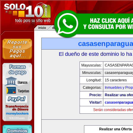
casasenparagu
El dueño de este dominio lo ha
Mayusculas:
CASASENPARA
Minusculas:
casasenparagua
Longitud:
15 caracteres
Categorias:
Inmuebles y Pro
Precio:
Realizar una ofer
Visitar!
casasenparagu
Serán consideradas ofer
Realizar una Oferta