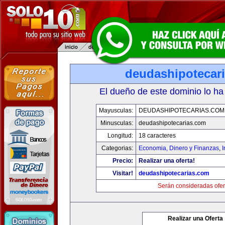
deudashipotecar
El dueño de este dominio lo ha
Mayusculas:
DEUDASHIPOTECARIAS.COM
Minusculas:
deudashipotecarias.com
Longitud:
18 caracteres
Categorias:
Economia, Dinero y Finanzas
,
Precio:
Realizar una oferta!
Visitar!
deudashipotecarias.com
Serán consideradas ofer
Realizar una Oferta