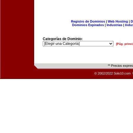
Registro de Dominios
|
Web Hosting
|
D
Dominios Expirados
|
Industrias
|
Indu
Categorías de Dominio:
[Pág. princi
** Precios expre
© 2002/2022 Solo10.com