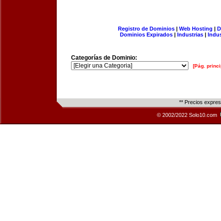
Registro de Dominios
|
Web Hosting
|
D
Dominios Expirados
|
Industrias
|
Indu
Categorías de Dominio:
[Pág. princi
** Precios expre
© 2002/2022 Solo10.com