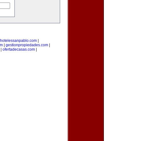
hotelessanpablo.com
|
om
|
gestionpropiedades.com
|
|
ofertadecasas.com
|