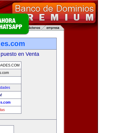
des.com
 puesto en Venta
DADES.COM
s.com
edades
a!
es.com
tas