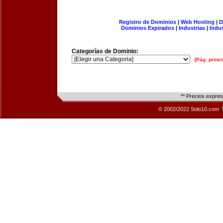
Registro de Dominios
|
Web Hosting
|
D
Dominios Expirados
|
Industrias
|
Indu
Categorías de Dominio:
[Pág. princi
** Precios expre
© 2002/2022 Solo10.com