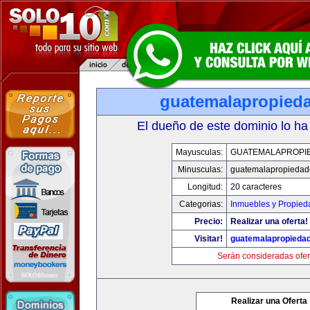
guatemalapropied
El dueño de este dominio lo ha
Mayusculas:
GUATEMALAPROPI
Minusculas:
guatemalapropiedad
Longitud:
20 caracteres
Categorias:
Inmuebles y Propied
Precio:
Realizar una oferta!
Visitar!
guatemalapropieda
Serán consideradas ofer
Realizar una Oferta