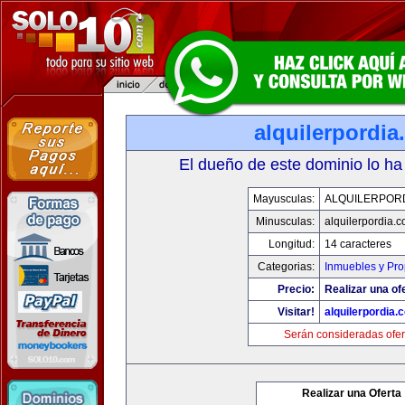
alquilerpordi
El dueño de este dominio lo ha
Mayusculas:
ALQUILERPOR
Minusculas:
alquilerpordia.
Longitud:
14 caracteres
Categorias:
Inmuebles y Pr
Precio:
Realizar una of
Visitar!
alquilerpordia.
Serán consideradas ofer
Realizar una Oferta