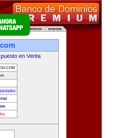
a.com
 puesto en Venta
DIA.COM
com
opiedades
erta!
com
tas