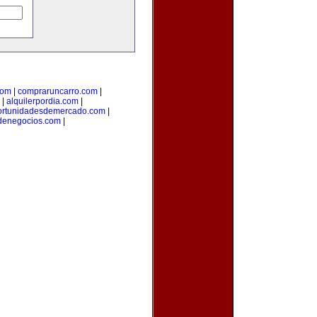
com
|
compraruncarro.com
|
|
alquilerpordia.com
|
ortunidadesdemercado.com
|
sdenegocios.com
|