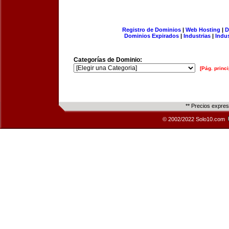
Registro de Dominios
|
Web Hosting
|
D
Dominios Expirados
|
Industrias
|
Indu
Categorías de Dominio:
[Pág. princi
** Precios expre
© 2002/2022 Solo10.com