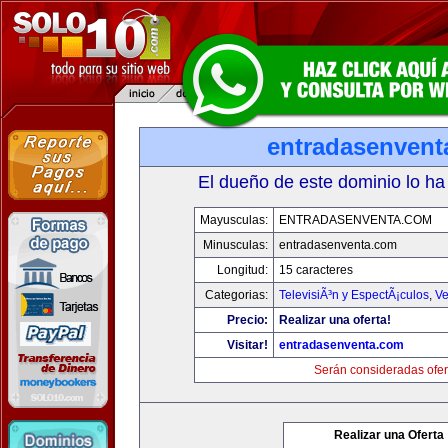
entradasenvent
El dueño de este dominio lo ha
Mayusculas:
ENTRADASENVENTA.COM
Minusculas:
entradasenventa.com
Longitud:
15 caracteres
Categorias:
TelevisiÃ³n y EspectÃ¡culos
,
Ve
Precio:
Realizar una oferta!
Visitar!
entradasenventa.com
Serán consideradas ofer
Realizar una Oferta