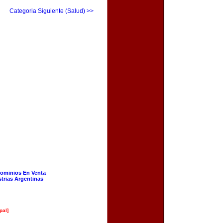
Categoria Siguiente (Salud) >>
ominios En Venta
strias Argentinas
pal]